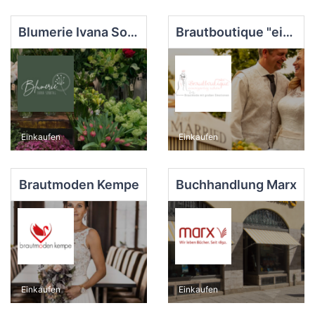
Blumerie Ivana Sonntag
Brautboutique "einzigartig schön"
Einkaufen
Einkaufen
Brautmoden Kempe
Buchhandlung Marx
Einkaufen
Einkaufen