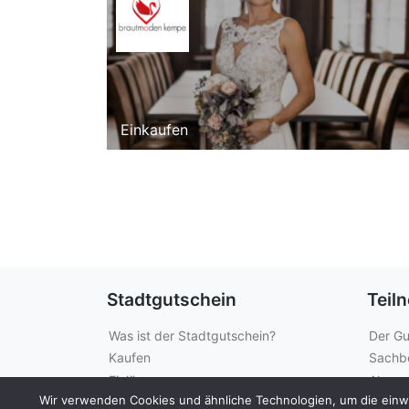
Einkaufen
Stadtgutschein
Teil
Was ist der Stadtgutschein?
Der Gu
Kaufen
Sachb
Einlösen
Akzept
Wir verwenden Cookies und ähnliche Technologien, um die einwan
Guthabenabfrage