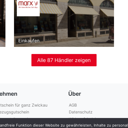
Einkaufen
Alle 87 Händler zeigen
nehmen
Über
tschein für ganz Zwickau
AGB
ezugsgutschein
Datenschutz
anzstelle werden
Widerrufsbelehrung
dfreie Funktion dieser Website zu gewährleisten, Inhalte zu personalis
Kontakt