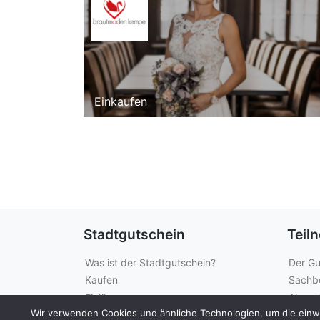
Einkaufen
Stadtgutschein
Teil
Was ist der Stadtgutschein?
Der Gu
Kaufen
Sachb
Einlösen
Akzept
Wir verwenden Cookies und ähnliche Technologien, um die einwan
Guthabenabfrage