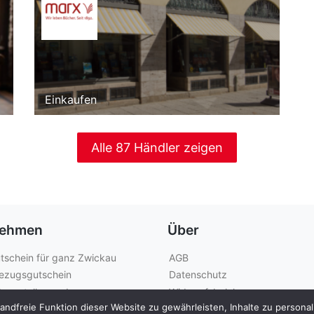
Einkaufen
Alle 87 Händler zeigen
nehmen
Über
tschein für ganz Zwickau
AGB
ezugsgutschein
Datenschutz
anzstelle werden
Widerrufsbelehrung
dfreie Funktion dieser Website zu gewährleisten, Inhalte zu personalis
Kontakt